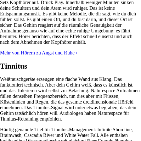
Setz Kopfhörer auf. Drück Play. Innerhalb weniger Minuten sinken
deine Schultern und dein Atem wird ruhiger. Das ist keine
Entspannungsmusik. Es gibt keine Melodie, die dir sagt, wie du dich
fühlen sollst. Es gibt einen Ort, und du bist darin, und dieser Ort ist
sicher. Das Gehirn reagiert auf die räumliche Genauigkeit der
Aufnahme genauso wie auf eine echte ruhige Umgebung: es fährt
herunter. Hörer berichten, dass der Effekt schnell einsetzt und auch
nach dem Abnehmen der Kopfhörer anhält.
Mehr von Hörern zu Angst und Ruhe ›
Tinnitus
Weißrauschgeräte erzeugen eine flache Wand aus Klang. Das
funktioniert technisch. Aber dein Gehirn weiß, dass es künstlich ist,
und das Tolerieren wird selbst zur Belastung. Naturespace Aufnahmen
füllen denselben Frequenzbereich, tun dies aber mit Flüssen,
Küstenlinien und Regen, die das gesamte dreidimensionale Hörfeld
einnehmen. Das Tinnitus-Signal wird unter etwas begraben, das dein
Gehirn tatsächlich hören will. Audiologen haben Naturespace für
Tinnitus-Retraining empfohlen.
Häufig genannte Titel für Tinnitus-Management: Infinite Shoreline,
Brainwash, Cascadia River und White Water Fall. Alle enthalten
breitbandige Wassergeräusche mit gleichmäßiger Energie über den