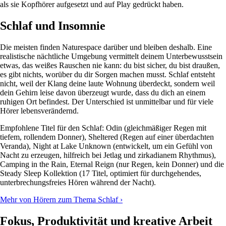
als sie Kopfhörer aufgesetzt und auf Play gedrückt haben.
Schlaf und Insomnie
Die meisten finden Naturespace darüber und bleiben deshalb. Eine
realistische nächtliche Umgebung vermittelt deinem Unterbewusstsein
etwas, das weißes Rauschen nie kann: du bist sicher, du bist draußen,
es gibt nichts, worüber du dir Sorgen machen musst. Schlaf entsteht
nicht, weil der Klang deine laute Wohnung überdeckt, sondern weil
dein Gehirn leise davon überzeugt wurde, dass du dich an einem
ruhigen Ort befindest. Der Unterschied ist unmittelbar und für viele
Hörer lebensverändernd.
Empfohlene Titel für den Schlaf: Odin (gleichmäßiger Regen mit
tiefem, rollendem Donner), Sheltered (Regen auf einer überdachten
Veranda), Night at Lake Unknown (entwickelt, um ein Gefühl von
Nacht zu erzeugen, hilfreich bei Jetlag und zirkadianem Rhythmus),
Camping in the Rain, Eternal Reign (nur Regen, kein Donner) und die
Steady Sleep Kollektion (17 Titel, optimiert für durchgehendes,
unterbrechungsfreies Hören während der Nacht).
Mehr von Hörern zum Thema Schlaf ›
Fokus, Produktivität und kreative Arbeit