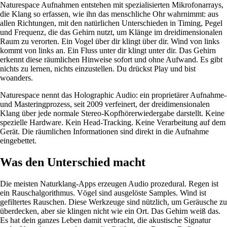
Naturespace Aufnahmen entstehen mit spezialisierten Mikrofonarrays,
die Klang so erfassen, wie ihn das menschliche Ohr wahrnimmt: aus
allen Richtungen, mit den natürlichen Unterschieden in Timing, Pegel
und Frequenz, die das Gehirn nutzt, um Klänge im dreidimensionalen
Raum zu verorten. Ein Vogel über dir klingt über dir. Wind von links
kommt von links an. Ein Fluss unter dir klingt unter dir. Das Gehirn
erkennt diese räumlichen Hinweise sofort und ohne Aufwand. Es gibt
nichts zu lernen, nichts einzustellen. Du drückst Play und bist
woanders.
Naturespace nennt das Holographic Audio: ein proprietärer Aufnahme-
und Masteringprozess, seit 2009 verfeinert, der dreidimensionalen
Klang über jede normale Stereo-Kopfhörerwiedergabe darstellt. Keine
spezielle Hardware. Kein Head-Tracking. Keine Verarbeitung auf dem
Gerät. Die räumlichen Informationen sind direkt in die Aufnahme
eingebettet.
Was den Unterschied macht
Die meisten Naturklang-Apps erzeugen Audio prozedural. Regen ist
ein Rauschalgorithmus. Vögel sind ausgelöste Samples. Wind ist
gefiltertes Rauschen. Diese Werkzeuge sind nützlich, um Geräusche zu
überdecken, aber sie klingen nicht wie ein Ort. Das Gehirn weiß das.
Es hat dein ganzes Leben damit verbracht, die akustische Signatur