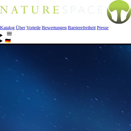
Katalog
Über
Vorteile
Bewertungen
Barrierefreiheit
Presse
🇩🇪