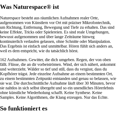
Was Naturespace® ist
Naturespace besteht aus räumlichen Aufnahmen realer Orte,
aufgenommen von Künstlern vor Ort mit präziser Mikrofontechnik,
um Richtung, Entfernung, Bewegung und Tiefe zu erhalten. Das sind
keine Effekte, Tricks oder Spielereien. Es sind reale Umgebungen,
bewusst aufgenommen und über lange Zeiträume hinweg
kontinuierlich verlaufen gelassen, ohne Schnitte oder Manipulation.
Das Ergebnis ist einfach und unmittelbar. Hören fühlt sich anders an,
weil es dem entspricht, wie du tatsächlich hörst.
162 Aufnahmen. Gewitter, die dich umgeben. Regen, der von oben
fällt. Flüsse, die an dir vorbeiströmen. Wind, der sich nähert, ankommt
und weiterzieht. Wälder so tief und still, dass du vergisst, dass du
Kopfhörer trägst. Jede einzelne Aufnahme an einem bestimmten Ort,
zu einem bestimmten Zeitpunkt entstanden und genau so belassen, wie
sie war. Die durchschnittliche Aufnahme läuft über 30 Minuten, bevor
sie nahtlos in sich selbst übergeht und so ein unendliches Hörerlebnis
ohne künstliche Wiederholung schafft. Keine Synthese. Keine
Samples. Keine Algorithmen, die Klang erzeugen. Nur das Echte.
So funktioniert es