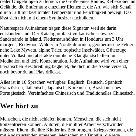
realer Umgebungen zu lernen: die Größe eines Raums, Reflexionen an
Gelände, die Entfernung einzelner Elemente, die Art, wie sich Schall
durch Luft mit bestimmter Temperatur und Feuchtigkeit bewegt. Das
lässt sich nicht mit einem Synthesizer nachbilden.
Naturespace Aufnahmen tragen diese Signatur, weil sie darin
entstanden sind. Der Katalog umfasst vulkanische schwarze
Sandstrände in Island, Fledermaushöhlen in Honduras um 3 Uhr
morgens, Redwood-Wälder in Nordkalifornien, geothermische Felder
nahe Lake Myvatn, alpine Täler, tropische Inselwälder, Güterzüge
unter Volllast und abstrakte räumliche Klanglandschaften für
Meditation und tiefe Konzentration. Jede Aufnahme wird von einer
literarischen Beschreibung begleitet, die dich in die Szene versetzt,
noch bevor du auf Play drückst.
Alles ist in 10 Sprachen verfügbar: Englisch, Deutsch, Spanisch,
Französisch, Italienisch, Japanisch, Koreanisch, Brasilianisches
Portugiesisch, Vereinfachtes Chinesisch und Traditionelles Chinesisch.
Wer hört zu
Menschen, die nicht schlafen können. Menschen, die sich nicht
konzentrieren können. Autoren, die in ihrer Arbeit verschwinden
müssen. Eltern, die ihre Kinder ins Bett bringen. Kriegsveteranen, die
mit Angstzuständen umgehen. Menschen mit Tinnitus, die jede