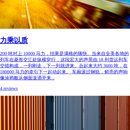
力乘以质
200 吨对上 10000 马力，结果是满格的痛快。当来自全美各地的
列车在菱形交汇处纵横穿行，这段宏大的声景由 18 列货运列车
交错构成，一列刚走，下一列就进来。合起来大约 3600 吨，在
180000 马力的牵引下一起动起来。 车厢滚过钢轨，鲜亮的声响
像涂鸦般从侧面泼洒开来...
4 reviews