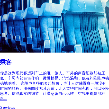
乘客
你是这列现代客运列车上的唯一旅人。车外的声音细致却被压
低，车厢内部轻轻作响，微微摇晃。汽笛温和，低沉的隆隆声稳
稳地响着。 这段声音很能唤起想象，也让人仿佛置身一段没有
时间的旅程。用来阅读尤其合适，让人觉得时间充裕，可以慢慢
思考。这些真实的细节，让潜意识自己运转，空气里都是那种
温...
5 reviews