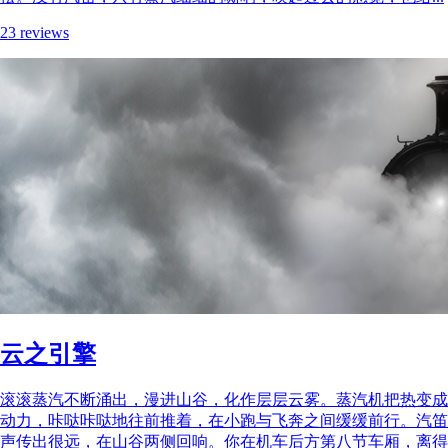
23 reviews
云之引擎
滚滚蒸汽不断涌出，漫进山谷，化作层层云雾。蒸汽机把热变成
动力，咔哒咔哒地往前推着，在小跑与飞奔之间缓缓前行。汽笛
声传出很远，在山谷两侧回响。你在机车后方第八节车厢，离得