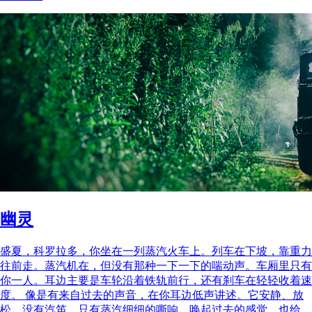
幽灵
盛夏，科罗拉多，你坐在一列蒸汽火车上。列车在下坡，靠重力
往前走。蒸汽机在，但没有那种一下一下的喘动声。车厢里只有
你一人。耳边主要是车轮沿着铁轨前行，还有刹车在轻轻收着速
度。 像是有来自过去的声音，在你耳边低声讲述。它安静、放
松。没有汽笛，只有蒸汽细细的嘶响，唤起过去的感觉，也给...