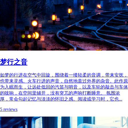
梦行之音
如梦的行进在空气中回旋，围绕着一缕轻柔的音调，带来安抚，
也带来灵感。火车行进的声音，自然地盖过外界的杂音。此作原
为入眠而生，让远处低回的汽笛与哨音，以及车轮的敲击与车体
的吱响，在空间里铺开，没有突兀的声响打断睡意。 氛围浓
厚，常会勾起记忆与淡淡的怀旧之感。阅读或学习时，它也...
5 reviews