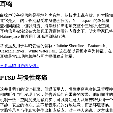
耳鸣
白噪声设备提供的是平坦的声音墙。从技术上说有效。但大脑知
道它是人工的，长期忍受本身也会疲劳。Naturespace 的录音覆
盖相同频段，但以河流、海岸线和降雨填充整个三维听觉空间。
耳鸣信号被淹没在大脑真正愿意聆听的内容之下。听力学家已将
Naturespace 推荐用于耳鸣再训练疗法。
常被提及用于耳鸣管理的音轨：Infinite Shoreline、Brainwash、
Cascadia River、White Water Fall。这些都以宽频水声为特征，在
耳鸣最常出现的频段范围内提供稳定能量。
更多耳鸣用户的反馈 ›
PTSD 与慢性疼痛
这并非我们的设计初衷。但退伍军人、慢性疼痛患者以及管理抑
郁的听众自行发现了它，并告诉我们它带来的效果。他们描述的
机制一致：空间沉浸足够真实，可以将注意力从痛苦转移到一个
平静、安全的地方。这不是音乐式的分散注意，而是环境替换。
大脑将录音当作真实并作出相应反应。对一些人来说，这意味着