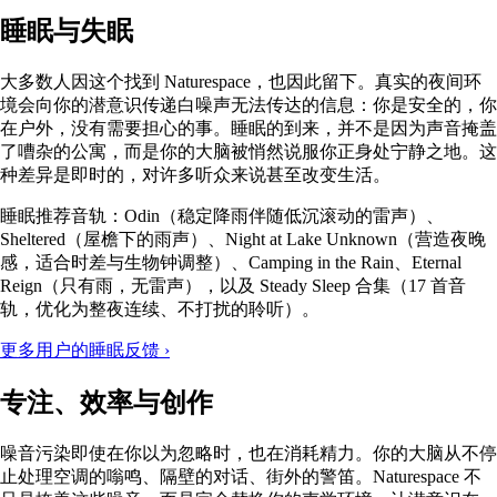
睡眠与失眠
大多数人因这个找到 Naturespace，也因此留下。真实的夜间环
境会向你的潜意识传递白噪声无法传达的信息：你是安全的，你
在户外，没有需要担心的事。睡眠的到来，并不是因为声音掩盖
了嘈杂的公寓，而是你的大脑被悄然说服你正身处宁静之地。这
种差异是即时的，对许多听众来说甚至改变生活。
睡眠推荐音轨：Odin（稳定降雨伴随低沉滚动的雷声）、
Sheltered（屋檐下的雨声）、Night at Lake Unknown（营造夜晚
感，适合时差与生物钟调整）、Camping in the Rain、Eternal
Reign（只有雨，无雷声），以及 Steady Sleep 合集（17 首音
轨，优化为整夜连续、不打扰的聆听）。
更多用户的睡眠反馈 ›
专注、效率与创作
噪音污染即使在你以为忽略时，也在消耗精力。你的大脑从不停
止处理空调的嗡鸣、隔壁的对话、街外的警笛。Naturespace 不