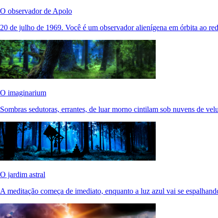
O observador de Apolo
20 de julho de 1969. Você é um observador alienígena em órbita ao re
O imaginarium
Sombras sedutoras, errantes, de luar morno cintilam sob nuvens de vel
O jardim astral
A meditação começa de imediato, enquanto a luz azul vai se espalhando