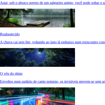
Aqui, sob o abraço sereno de um salgueiro antigo, você pode soltar o 
Reabastecido
A chuva cai sem fim, voltando ao lago lá embaixo num reencontro con
O véu do ritmo
Envoltos num sudário de canto noturno, os invisíveis movem-se sem se