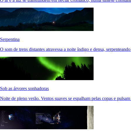
O ar e a luz se transfundem em néctar cromático, numa síntese constan
Serpentina
O som de trens distantes atravessa a noite índigo e densa, serpenteand
Sob as árvores sonhadoras
Noite de pleno verão. Ventos suaves se espalham pelas copas e pulsam