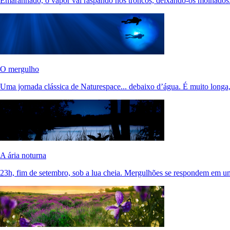
Emaranhado, o vapor vai raspando nos troncos, deixando-os molhado
O mergulho
Uma jornada clássica de Naturespace... debaixo d’água. É muito longa,
A ária noturna
23h, fim de setembro, sob a lua cheia. Mergulhões se respondem em u