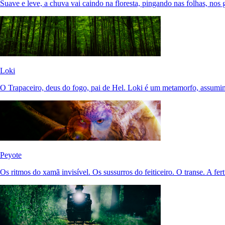
Suave e leve, a chuva vai caindo na floresta, pingando nas folhas, nos 
Loki
O Trapaceiro, deus do fogo, pai de Hel. Loki é um metamorfo, assumi
Peyote
Os ritmos do xamã invisível. Os sussurros do feiticeiro. O transe. A fert