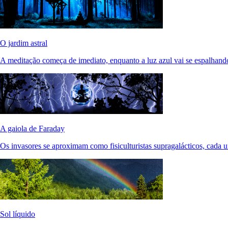
O jardim astral
A meditação começa de imediato, enquanto a luz azul vai se espalhando
A gaiola de Faraday
Os invasores se aproximam como fisiculturistas supragalácticos, cada 
Sol líquido