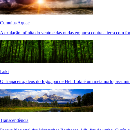
Cumulus Aquae
A exalação infinita do vento e das ondas empurra contra a terra com fo
Loki
O Trapaceiro, deus do fogo, pai de Hel. Loki é um metamorfo, assumi
Transcendência