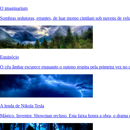
O imaginarium
Sombras sedutoras, errantes, de luar morno cintilam sob nuvens de vel
Equinócio
O céu âmbar escurece enquanto o outono respira pela primeira vez no 
A lenda de Nikola Tesla
Mágico. Inventor. Showman recluso. Esta faixa honra a obra, o drama 