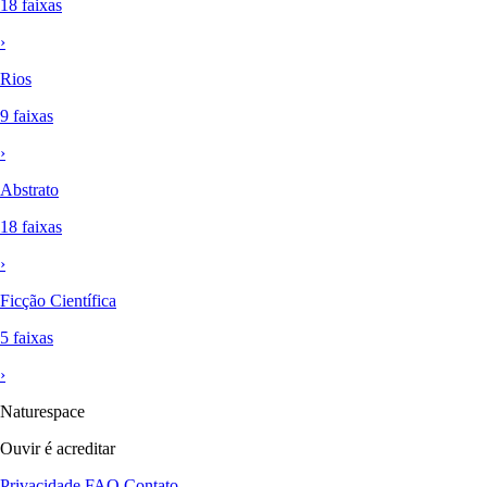
18 faixas
›
Rios
9 faixas
›
Abstrato
18 faixas
›
Ficção Científica
5 faixas
›
Naturespace
Ouvir é acreditar
Privacidade
FAQ
Contato