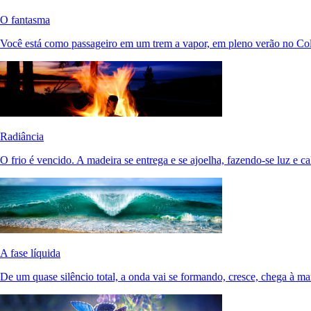
O fantasma
Você está como passageiro em um trem a vapor, em pleno verão no Co
Radiância
O frio é vencido. A madeira se entrega e se ajoelha, fazendo-se luz e cal
A fase líquida
De um quase silêncio total, a onda vai se formando, cresce, chega à m