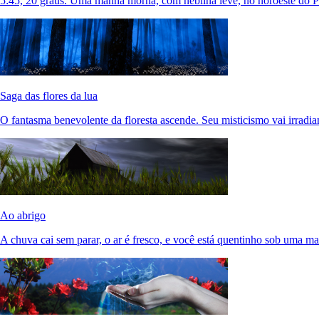
5:45, 20 graus. Uma manhã morna, com neblina leve, no noroeste do Pa
Saga das flores da lua
O fantasma benevolente da floresta ascende. Seu misticismo vai irradia
Ao abrigo
A chuva cai sem parar, o ar é fresco, e você está quentinho sob uma ma