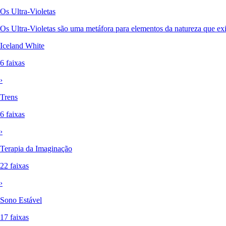
Os Ultra-Violetas
Os Ultra-Violetas são uma metáfora para elementos da natureza que ex
Iceland White
6 faixas
›
Trens
6 faixas
›
Terapia da Imaginação
22 faixas
›
Sono Estável
17 faixas