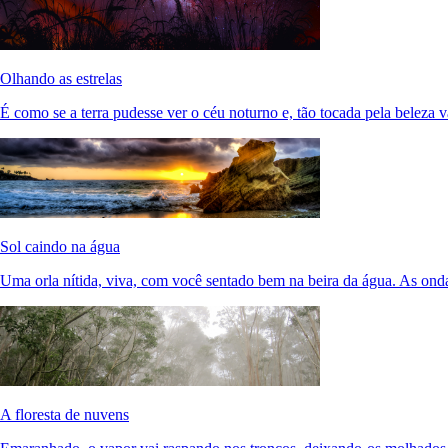
Olhando as estrelas
É como se a terra pudesse ver o céu noturno e, tão tocada pela beleza va
Sol caindo na água
Uma orla nítida, viva, com você sentado bem na beira da água. As onda
A floresta de nuvens