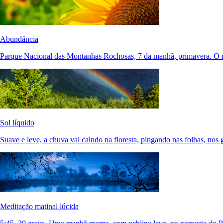
Abundância
Parque Nacional das Montanhas Rochosas, 7 da manhã, primavera. O r
Sol líquido
Suave e leve, a chuva vai caindo na floresta, pingando nas folhas, nos 
Meditação matinal lúcida