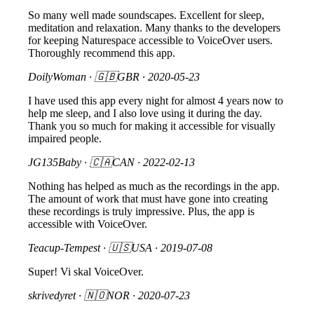
So many well made soundscapes. Excellent for sleep,
meditation and relaxation. Many thanks to the developers
for keeping Naturespace accessible to VoiceOver users.
Thoroughly recommend this app.
DoilyWoman
· 🇬🇧GBR ·
2020-05-23
I have used this app every night for almost 4 years now to
help me sleep, and I also love using it during the day.
Thank you so much for making it accessible for visually
impaired people.
JG135Baby
· 🇨🇦CAN ·
2022-02-13
Nothing has helped as much as the recordings in the app.
The amount of work that must have gone into creating
these recordings is truly impressive. Plus, the app is
accessible with VoiceOver.
Teacup-Tempest
· 🇺🇸USA ·
2019-07-08
Super! Vi skal VoiceOver.
skrivedyret
· 🇳🇴NOR ·
2020-07-23