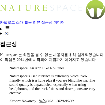
카탈로그
소개
활용
리뷰
접근성
미디어
🇰🇷
접근성
Naturespace는 화면을 볼 수 없는 사용자를 위해 설계되었습니다.
이 작업은 2014년에 시작되어 지금까지 이어지고 있습니다.
Naturespace, An App Like No Other
Naturespace's user interface is extremely VoiceOver-
friendly which is a huge plus if you are blind like me. The
sound quality is unparalleled, especially when using
headphones, and the tracks' titles and descriptions are very
creative.
Kendra Holloway
· 🇺🇸USA ·
2020-06-30