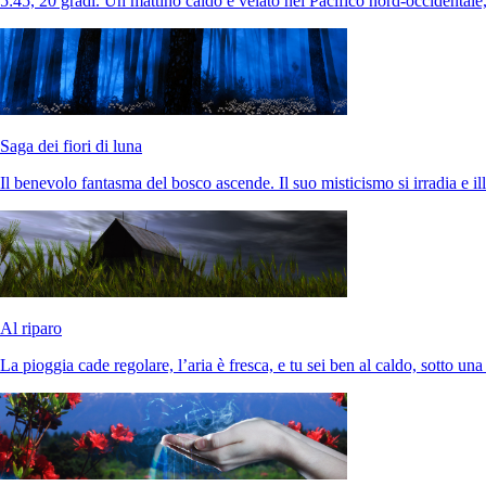
5:45, 20 gradi. Un mattino caldo e velato nel Pacifico nord-occidentale
Saga dei fiori di luna
Il benevolo fantasma del bosco ascende. Il suo misticismo si irradia e i
Al riparo
La pioggia cade regolare, l’aria è fresca, e tu sei ben al caldo, sotto un