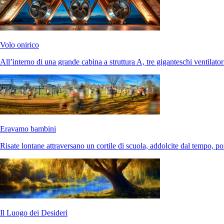
Volo onirico
All’interno di una grande cabina a struttura A, tre giganteschi ventilator
Eravamo bambini
Risate lontane attraversano un cortile di scuola, addolcite dal tempo, po
Il Luogo dei Desideri