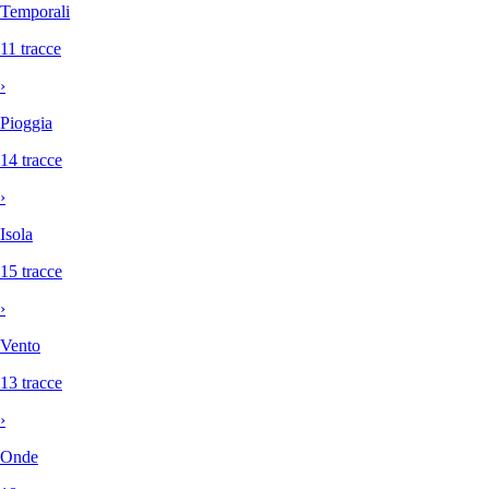
Temporali
11 tracce
›
Pioggia
14 tracce
›
Isola
15 tracce
›
Vento
13 tracce
›
Onde