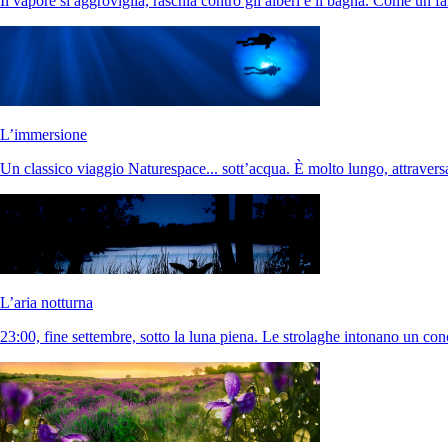
Il vapore si aggroviglia, raschia contro gli alberi e li bagna. Come un 
L’immersione
Un classico viaggio Naturespace... sott’acqua. È molto lungo, attraver
L’aria notturna
23:00, fine settembre, sotto la luna piena. Le strolaghe intonano un con