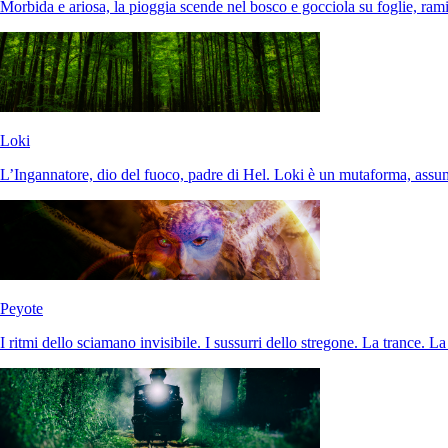
Morbida e ariosa, la pioggia scende nel bosco e gocciola su foglie, rami
Loki
L’Ingannatore, dio del fuoco, padre di Hel. Loki è un mutaforma, ass
Peyote
I ritmi dello sciamano invisibile. I sussurri dello stregone. La trance. La 