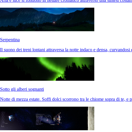
Aria e luce si fondono in nettare cromatico attraverso una sintesi costan
Serpentina
Il suono dei treni lontani attraversa la notte indaco e densa, curvandosi 
Sotto gli alberi sognanti
Notte di mezza estate. Soffi dolci scorrono tra le chiome sopra di te, e 