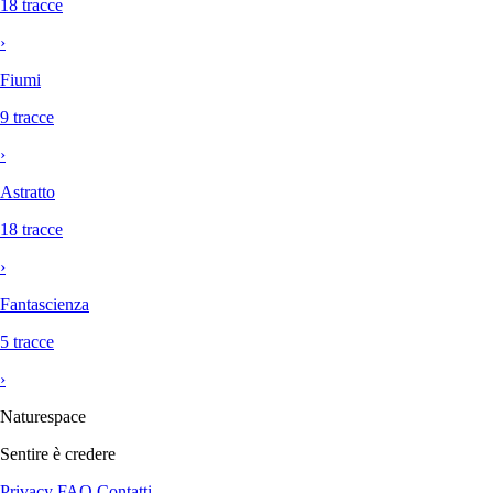
18 tracce
›
Fiumi
9 tracce
›
Astratto
18 tracce
›
Fantascienza
5 tracce
›
Naturespace
Sentire è credere
Privacy
FAQ
Contatti