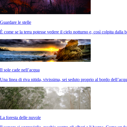
Guardare le stelle
È come se la terra potesse vedere il cielo notturno e, così colpita dalla b
Il sole cade nell’acqua
Una linea di riva nitida, vivissima, sei seduto proprio al bordo dell’acq
La foresta delle nuvole