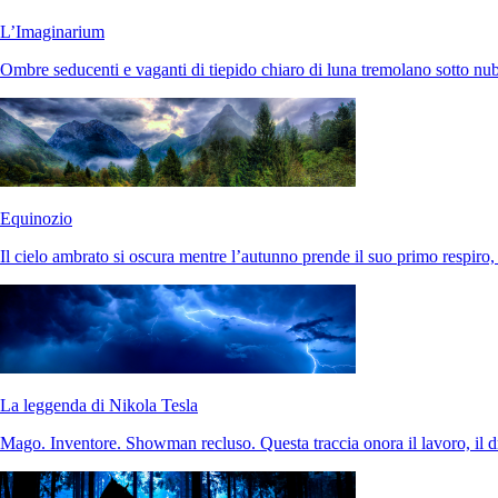
L’Imaginarium
Ombre seducenti e vaganti di tiepido chiaro di luna tremolano sotto nubi
Equinozio
Il cielo ambrato si oscura mentre l’autunno prende il suo primo respiro,
La leggenda di Nikola Tesla
Mago. Inventore. Showman recluso. Questa traccia onora il lavoro, il 