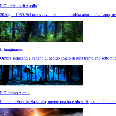
Il Guardiano di Apollo
20 luglio 1969. Sei un osservatore alieno in orbita attorno alla Luna, 
L’Imaginarium
Ombre seducenti e vaganti di tiepido chiaro di luna tremolano sotto nubi
Il Giardino Astrale
La meditazione inizia subito, mentre una luce blu si disperde nell’etere 