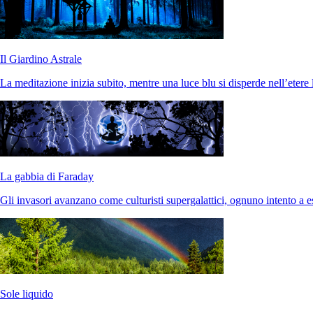
Il Giardino Astrale
La meditazione inizia subito, mentre una luce blu si disperde nell’etere 
La gabbia di Faraday
Gli invasori avanzano come culturisti supergalattici, ognuno intento a es
Sole liquido