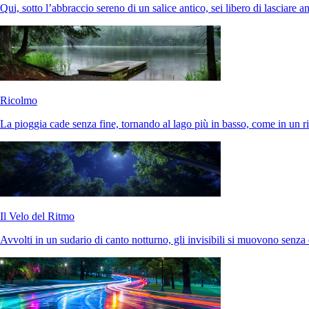
Qui, sotto l’abbraccio sereno di un salice antico, sei libero di lasciare a
Ricolmo
La pioggia cade senza fine, tornando al lago più in basso, come in un ri
Il Velo del Ritmo
Avvolti in un sudario di canto notturno, gli invisibili si muovono senza