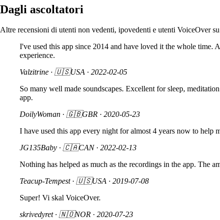
Dagli ascoltatori
Altre recensioni di utenti non vedenti, ipovedenti e utenti VoiceOver su
I've used this app since 2014 and have loved it the whole time. As
experience.
Valzitrine
· 🇺🇸USA ·
2022-02-05
So many well made soundscapes. Excellent for sleep, meditation
app.
DoilyWoman
· 🇬🇧GBR ·
2020-05-23
I have used this app every night for almost 4 years now to help m
JG135Baby
· 🇨🇦CAN ·
2022-02-13
Nothing has helped as much as the recordings in the app. The amo
Teacup-Tempest
· 🇺🇸USA ·
2019-07-08
Super! Vi skal VoiceOver.
skrivedyret
· 🇳🇴NOR ·
2020-07-23