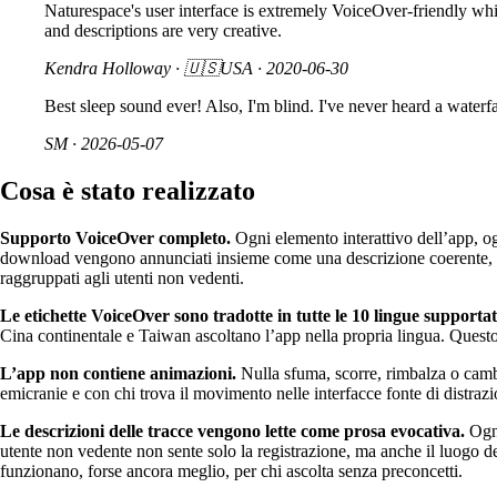
Naturespace's user interface is extremely VoiceOver-friendly whic
and descriptions are very creative.
Kendra Holloway
· 🇺🇸USA ·
2020-06-30
Best sleep sound ever! Also, I'm blind. I've never heard a waterfa
SM
·
2026-05-07
Cosa è stato realizzato
Supporto VoiceOver completo.
Ogni elemento interattivo dell’app, ogn
download vengono annunciati insieme come una descrizione coerente, non
raggruppati agli utenti non vedenti.
Le etichette VoiceOver sono tradotte in tutte le 10 lingue supportat
Cina continentale e Taiwan ascoltano l’app nella propria lingua. Questo v
L’app non contiene animazioni.
Nulla sfuma, scorre, rimbalza o cambi
emicranie e con chi trova il movimento nelle interfacce fonte di distraz
Le descrizioni delle tracce vengono lette come prosa evocativa.
Ogni
utente non vedente non sente solo la registrazione, ma anche il luogo de
funzionano, forse ancora meglio, per chi ascolta senza preconcetti.