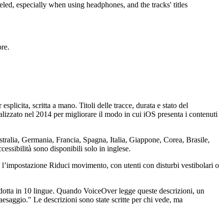
eled, especially when using headphones, and the tracks' titles
ore.
plicita, scritta a mano. Titoli delle tracce, durata e stato del
izzato nel 2014 per migliorare il modo in cui iOS presenta i contenuti
tralia, Germania, Francia, Spagna, Italia, Giappone, Corea, Brasile,
essibilità sono disponibili solo in inglese.
 l’impostazione Riduci movimento, con utenti con disturbi vestibolari o
radotta in 10 lingue. Quando VoiceOver legge queste descrizioni, un
aesaggio." Le descrizioni sono state scritte per chi vede, ma