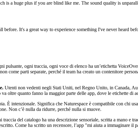
h is a huge plus if you are blind like me. The sound quality is unparall
ll before. It's a great way to experience something I've never heard bef
i pulsante, ogni traccia, ogni voce di elenco ha un’etichetta VoiceOver es
 come parti separate, perché il team ha creato un contenitore personal
e.
Utenti non vedenti negli Stati Uniti, nel Regno Unito, in Canada, Aus
a oltre quanto fanno la maggior parte delle app, dove le etichette di acc
a. È intenzionale. Significa che Naturespace è compatibile con chi usa
ione. Non c’è nulla da ridurre, perché nulla si muove.
 traccia del catalogo ha una descrizione sensoriale, scritta a mano e t
scritto. Come ha scritto un recensore, l’app "mi aiuta a immaginare il p