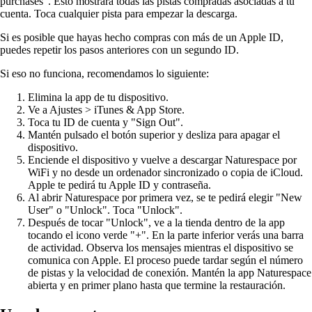
purchases". Esto mostrará todas las pistas compradas asociadas a tu
cuenta. Toca cualquier pista para empezar la descarga.
Si es posible que hayas hecho compras con más de un Apple ID,
puedes repetir los pasos anteriores con un segundo ID.
Si eso no funciona, recomendamos lo siguiente:
Elimina la app de tu dispositivo.
Ve a Ajustes > iTunes & App Store.
Toca tu ID de cuenta y "Sign Out".
Mantén pulsado el botón superior y desliza para apagar el
dispositivo.
Enciende el dispositivo y vuelve a descargar Naturespace por
WiFi y no desde un ordenador sincronizado o copia de iCloud.
Apple te pedirá tu Apple ID y contraseña.
Al abrir Naturespace por primera vez, se te pedirá elegir "New
User" o "Unlock". Toca "Unlock".
Después de tocar "Unlock", ve a la tienda dentro de la app
tocando el icono verde "+". En la parte inferior verás una barra
de actividad. Observa los mensajes mientras el dispositivo se
comunica con Apple. El proceso puede tardar según el número
de pistas y la velocidad de conexión. Mantén la app Naturespace
abierta y en primer plano hasta que termine la restauración.